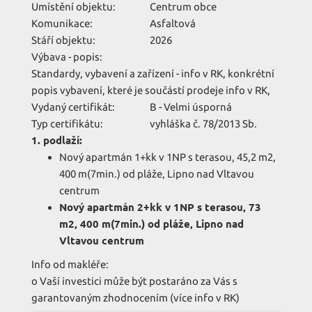
Umístění objektu:
Centrum obce
Komunikace:
Asfaltová
Stáří objektu:
2026
Výbava - popis:
Standardy, vybavení a zařízení - info v RK, konkrétní
popis vybavení, které je součástí prodeje info v RK,
Vydaný certifikát:
B - Velmi úsporná
Typ certifikátu:
vyhláška č. 78/2013 Sb.
1. podlaží:
Nový apartmán 1+kk v 1NP s terasou, 45,2 m2,
400 m(7min.) od pláže, Lipno nad Vltavou
centrum
Nový apartmán 2+kk v 1NP s terasou, 73
m2, 400 m(7min.) od pláže, Lipno nad
Vltavou centrum
Info od makléře:
o Vaší investici může být postaráno za Vás s
garantovaným zhodnocením (více info v RK)