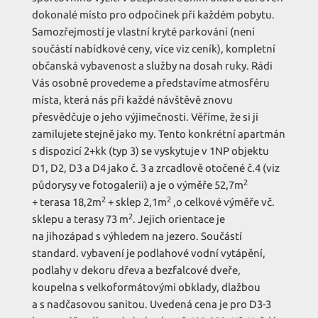
dokonalé místo pro odpočinek při každém pobytu.
Samozřejmostí je vlastní kryté parkování (není
součástí nabídkové ceny, více viz ceník), kompletní
občanská vybavenost a služby na dosah ruky. Rádi
Vás osobně provedeme a představíme atmosféru
místa, která nás při každé návštěvě znovu
přesvědčuje o jeho výjimečnosti. Věříme, že si ji
zamilujete stejně jako my. Tento konkrétní apartmán
s dispozicí 2+kk (typ 3) se vyskytuje v 1NP objektu
D1, D2, D3 a D4 jako č. 3 a zrcadlově otočené č.4 (viz
2
půdorysy ve fotogalerii) a je o výměře 52,7m
2
2
+ terasa 18,2m
+ sklep 2,1m
,o celkové výměře vč.
2
sklepu a terasy 73 m
. Jejich orientace je
na jihozápad s výhledem na jezero. Součástí
standard. vybavení je podlahové vodní vytápění,
podlahy v dekoru dřeva a bezfalcové dveře,
koupelna s velkoformátovými obklady, dlažbou
a s nadčasovou sanitou. Uvedená cena je pro D3-3