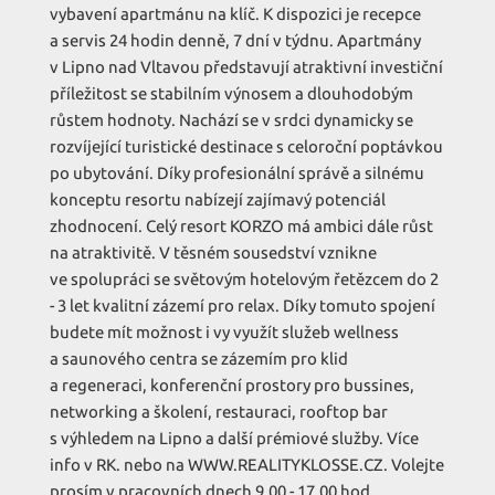
vybavení apartmánu na klíč. K dispozici je recepce
a servis 24 hodin denně, 7 dní v týdnu. Apartmány
v Lipno nad Vltavou představují atraktivní investiční
příležitost se stabilním výnosem a dlouhodobým
růstem hodnoty. Nachází se v srdci dynamicky se
rozvíjející turistické destinace s celoroční poptávkou
po ubytování. Díky profesionální správě a silnému
konceptu resortu nabízejí zajímavý potenciál
zhodnocení. Celý resort KORZO má ambici dále růst
na atraktivitě. V těsném sousedství vznikne
ve spolupráci se světovým hotelovým řetězcem do 2
- 3 let kvalitní zázemí pro relax. Díky tomuto spojení
budete mít možnost i vy využít služeb wellness
a saunového centra se zázemím pro klid
a regeneraci, konferenční prostory pro bussines,
networking a školení, restauraci, rooftop bar
s výhledem na Lipno a další prémiové služby. Více
info v RK. nebo na WWW.REALITYKLOSSE.CZ. Volejte
prosím v pracovních dnech 9.00 - 17.00 hod.