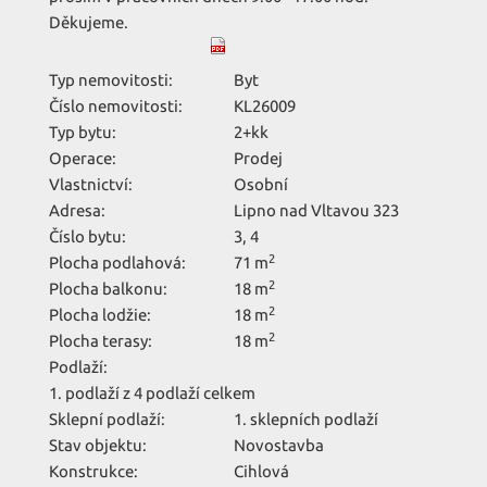
Děkujeme.
Typ nemovitosti:
Byt
Číslo nemovitosti:
KL26009
Typ bytu:
2+kk
Operace:
Prodej
Vlastnictví:
Osobní
Adresa:
Lipno nad Vltavou 323
Číslo bytu:
3, 4
2
Plocha podlahová:
71 m
2
Plocha balkonu:
18 m
2
Plocha lodžie:
18 m
2
Plocha terasy:
18 m
Podlaží:
1. podlaží z 4 podlaží celkem
Sklepní podlaží:
1. sklepních podlaží
Stav objektu:
Novostavba
Konstrukce:
Cihlová