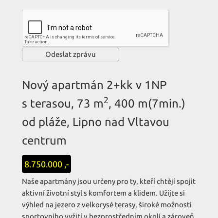
Nový apartmán 2+kk v 1NP
2
s terasou, 73 m
, 400 m(7min.)
od pláže, Lipno nad Vltavou
centrum
8.750.000 ,-
Naše apartmány jsou určeny pro ty, kteří chtějí spojit
aktivní životní styl s komfortem a klidem. Užijte si
výhled na jezero z velkorysé terasy, široké možnosti
sportovního vyžití v bezprostředním okolí a zároveň