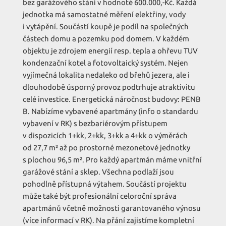
bez garážového stání v hodnotě 600.000,-Kč. Každá
jednotka má samostatné měření elektřiny, vody
i vytápění. Součástí koupě je podíl na společných
částech domu a pozemku pod domem. V každém
objektu je zdrojem energií resp. tepla a ohřevu TUV
kondenzační kotel a fotovoltaický systém. Nejen
vyjímečná lokalita nedaleko od břehů jezera, ale i
dlouhodobě úsporný provoz podtrhuje atraktivitu
celé investice. Energetická náročnost budovy: PENB
B. Nabízíme vybavené apartmány (info o standardu
vybavení v RK) s bezbariérovým přístupem
v dispozicích 1+kk, 2+kk, 3+kk a 4+kk o výměrách
od 27,7 m² až po prostorné mezonetové jednotky
s plochou 96,5 m². Pro každý apartmán máme vnitřní
garážové stání a sklep. Všechna podlaží jsou
pohodlně přístupná výtahem. Součástí projektu
může také být profesionální celoroční správa
apartmánů včetně možnosti garantovaného výnosu
(více informací v RK). Na přání zajistíme kompletní