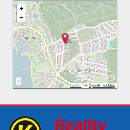
+
−
?
Leaflet
|
©
OpenStreetMap