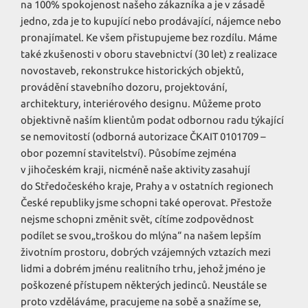
na 100% spokojenost našeho zákazníka a je v zásadě
jedno, zda je to kupující nebo prodávající, nájemce nebo
pronajímatel. Ke všem přistupujeme bez rozdílu. Máme
také zkušenosti v oboru stavebnictví (30 let) z realizace
novostaveb, rekonstrukce historických objektů,
provádění stavebního dozoru, projektování,
architektury, interiérového designu. Můžeme proto
objektivně naším klientům podat odbornou radu týkající
se nemovitostí (odborná autorizace ČKAIT 0101709 –
obor pozemní stavitelství). Působíme zejména
v jihočeském kraji, nicméně naše aktivity zasahují
do Středočeského kraje, Prahy a v ostatních regionech
České republiky jsme schopni také operovat. Přestože
nejsme schopni změnit svět, cítíme zodpovědnost
podílet se svou„troškou do mlýna“ na našem lepším
životním prostoru, dobrých vzájemných vztazích mezi
lidmi a dobrém jménu realitního trhu, jehož jméno je
poškozené přístupem některých jedinců. Neustále se
proto vzděláváme, pracujeme na sobě a snažíme se,