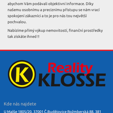
abychom Vám podávali objektivní informace. Díky
našemu osobnímu a preciznímu přístupu se nám vrací
spokojení zákazníci a to je pro nás tou největší
pochvalou.
Nabízíme přímý výkup nemovitostí, finanční prostředky
tak získáte ihned !!
Kde nás najdete
U Malše 1805/20, 37001 Č.Budějovice Rožmberská 88, 381