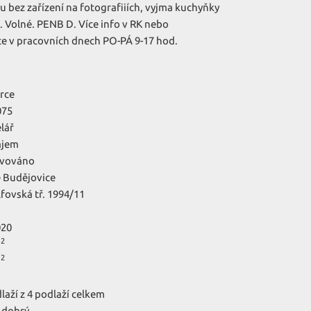
u bez zařízení na fotografiiích, vyjma kuchyňky
 . Volné. PENB D. Více info v RK nebo
te v pracovních dnech PO-PÁ 9-17 hod.
rce
075
lář
ájem
rvováno
 Budějovice
fovská tř. 1994/11
020
2
m
2
m
dlaží z 4 podlaží celkem
 dobrý