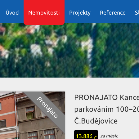
Úvod
Nemovitosti
Projekty
Reference
S
PRONAJATO Kancelá
parkováním 100–2
Č.Budějovice
13.886 ,-
za měsíc