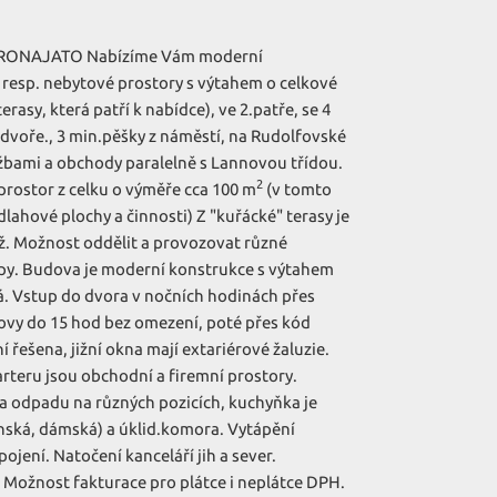
RONAJATO Nabízíme Vám moderní
 resp. nebytové prostory s výtahem o celkové
rasy, která patří k nabídce), ve 2.patře, se 4
dvoře., 3 min.pěšky z náměstí, na Rudolfovské
službami a obchody paralelně s Lannovou třídou.
2
prostor z celku o výměře cca 100 m
(v tomto
lahové plochy a činnosti) Z "kuřácké" terasy je
. Možnost oddělit a provozovat různé
py. Budova je moderní konstrukce s výtahem
á. Vstup do dvora v nočních hodinách přes
dovy do 15 hod bez omezení, poté přes kód
í řešena, jižní okna mají extariérové žaluzie.
arteru jsou obchodní a firemní prostory.
 a odpadu na různých pozicích, kuchyňka je
ánská, dámská) a úklid.komora. Vytápění
pojení. Natočení kanceláří jih a sever.
 Možnost fakturace pro plátce i neplátce DPH.