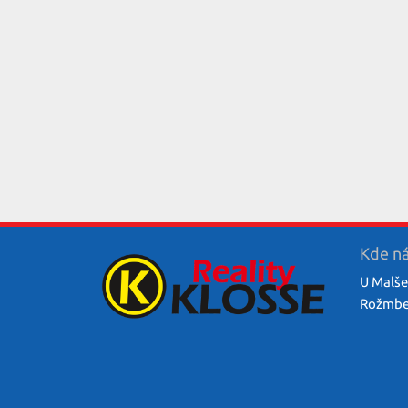
Kde ná
U Malše
Rožmber