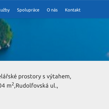
lužby
Spolupráce
O nás
Kontakt
řské prostory s výtahem,
2
04 m
,Rudolfovská ul.,