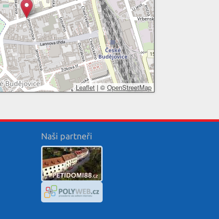
Leaflet
|
©
OpenStreetMap
Naši partneři