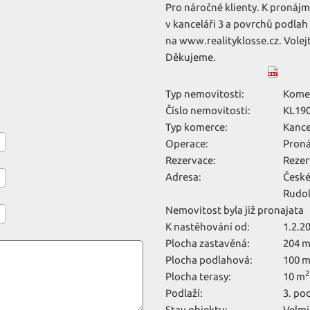
Pro náročné klienty. K pronájm
v kanceláři 3 a povrchů podlah
na www.realityklosse.cz. Volej
Děkujeme.
Typ nemovitosti:
Kome
Číslo nemovitosti:
KL19
Typ komerce:
Kance
Operace:
Pron
Rezervace:
Reze
Adresa:
České
Rudol
Nemovitost byla již pronajata
K nastěhování od:
1.2.2
Plocha zastavěná:
204 
Plocha podlahová:
100 
2
Plocha terasy:
10 m
Podlaží:
3. po
Stav objektu:
Velmi