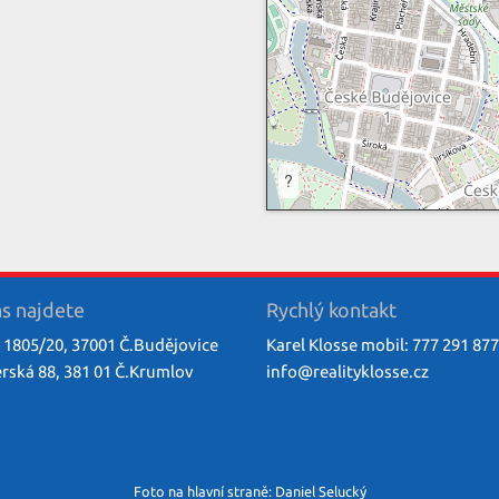
?
s najdete
Rychlý kontakt
 1805/20, 37001 Č.Budějovice
Karel Klosse mobil: 777 291 877
ská 88, 381 01 Č.Krumlov
info@
realityklosse.cz
Foto na hlavní straně: Daniel Selucký