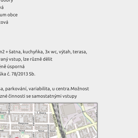
vá
rum obce
tová
2 + šatna, kuchyňka, 3x wc, výtah, terasa,
aný vstup, lze různě dělit
éně úsporná
ška č. 78/2013 Sb.
a, parkování, variabilita, u centra.Možnost
ůzné činnosti se samostatnými vstupy