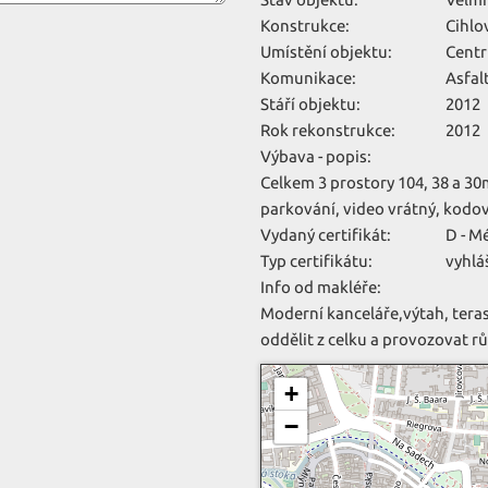
Konstrukce:
Cihlo
Umístění objektu:
Cent
Komunikace:
Asfal
Stáří objektu:
2012
Rok rekonstrukce:
2012
Výbava - popis:
Celkem 3 prostory 104, 38 a 30m
parkování, video vrátný, kodov
Vydaný certifikát:
D - M
Typ certifikátu:
vyhlá
Info od makléře:
Moderní kanceláře,výtah, teras
oddělit z celku a provozovat r
+
−