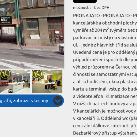
možnost s i bez DPH
PRONAJATO - PRONAJATO - P
kancelářské a obchodní plochy
2
výměře až 204 m
(výměra bez te
parkovacími místy na vlastním 
ul. - jedné z hlavních tříd se 
Uvedená cena je pro oddělený 
případě měření spotřeb dle pod
výhled průzorem na Černou věž
činnosti se samostatnými vstu
a hl. schodištěm, okna plastov
kartu a terminál, vstup do bu
a videotelefon. Klimatizace nen
rafií, zobrazit všechny
V nižších patrech budovy a v p
V kancelářích je možnost vody
v kanceláři 3. Oddělená wc (p
centrální dálkové. Internet. při
Bezbariérový přístup výtahem.