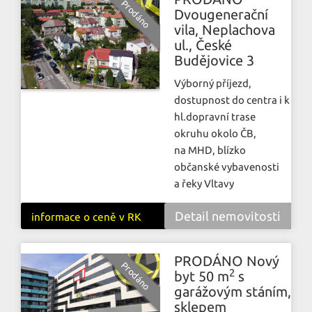
Dvougenerační
vila, Neplachova
ul., České
Budějovice 3
Výborný příjezd,
dostupnost do centra i k
hl.dopravní trase
okruhu okolo ČB,
na MHD, blízko
občanské vybavenosti
a řeky Vltavy
Detail nemovitosti
informace o ceně v RK
PRODÁNO Nový
2
byt 50 m
s
garážovým stáním,
sklepem