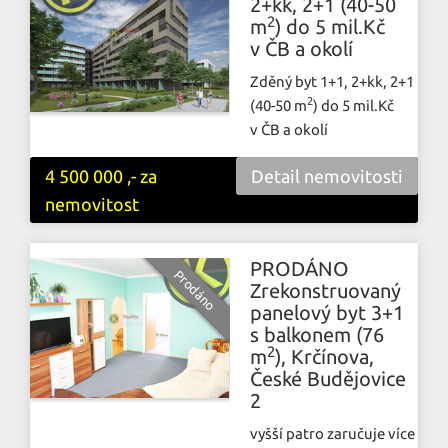
2+kk, 2+1 (40-50
2
m
) do 5 mil.Kč
v ČB a okolí
Zděný byt 1+1, 2+kk, 2+1
2
(40-50 m
) do 5 mil.Kč
v ČB a okolí
4 500 000 ,- za
Detail nemovitosti
nemovitost
PRODÁNO
Zrekonstruovaný
panelový byt 3+1
s balkonem (76
2
m
), Krčínova,
České Budějovice
2
vyšší patro zaručuje více