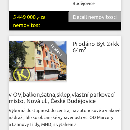
Budějovice
5 449 000 ,- za
Detail nemovitosti
nemovitost
Prodáno Byt 2+kk
2
64m
v OV,balkon,šatna,sklep,vlastní parkovací
místo, Nová ul., České Budějovice
Výborná dostupnost do centra, na autobusové a vlakové
nádraží, blízko občanské vybavenosti vč. OD Marcury
a Lannovy Třídy, MHD, s výtahem a