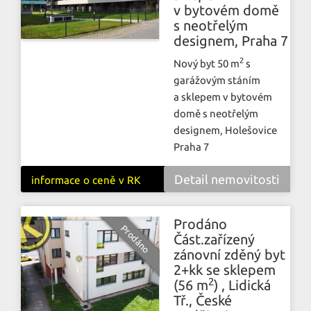
v bytovém domě
s neotřelým
designem, Praha 7
2
Nový byt 50 m
s
garážovým stáním
a sklepem v bytovém
domě s neotřelým
designem, Holešovice
Praha 7
Detail nemovitosti
informace o ceně v RK
Prodáno
Část.zařízený
zánovní zděný byt
2+kk se sklepem
2
(56 m
) , Lidická
Tř., České