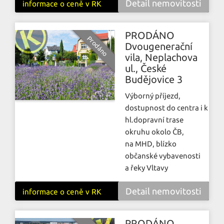
Detail nemovitosti
informace o ceně v RK
PRODÁNO
Dvougenerační
vila, Neplachova
ul., České
Budějovice 3
Výborný příjezd,
dostupnost do centra i k
hl.dopravní trase
okruhu okolo ČB,
na MHD, blízko
občanské vybavenosti
a řeky Vltavy
Detail nemovitosti
informace o ceně v RK
PRODÁNO