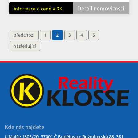
Detail nemovitosti
informace o ceně v RK
předchozí
1
2
3
4
5
následující
Kde nás najdete
U Malše 1805/20, 37001 Č.Budějovice Rožmberská 88, 381