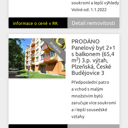
soukromí a lepší výhledy
Volné od: 1.1.2022
Detail nemovitosti
informace o ceně v RK
PRODÁNO
Panelový byt 2+1
s balkonem (65,4
2
m
) 3.p. výtah,
Plzeňská, České
Budějovice 3
Předposlední patro
a vchod s malým
množstvím bytů
zaručuje více soukromí
a i lepší sousedské
vztahy