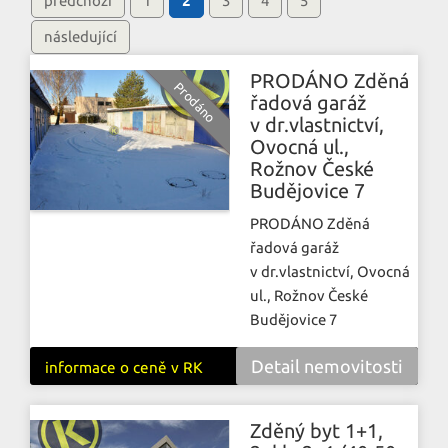
předchozí
1
2
3
4
5
následující
PRODÁNO Zděná
řadová garáž
v dr.vlastnictví,
Ovocná ul.,
Rožnov České
Budějovice 7
PRODÁNO Zděná
řadová garáž
v dr.vlastnictví, Ovocná
ul., Rožnov České
Budějovice 7
Detail nemovitosti
informace o ceně v RK
Zděný byt 1+1,