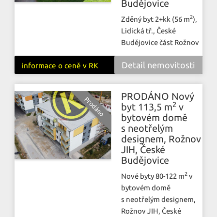
Budějovice
2
Zděný byt 2+kk (56 m
),
Lidická tř., České
Budějovice část Rožnov
Detail nemovitosti
informace o ceně v RK
PRODÁNO Nový
2
byt 113,5 m
v
bytovém domě
s neotřelým
designem, Rožnov
JIH, České
Budějovice
2
Nové byty 80-122 m
v
bytovém domě
s neotřelým designem,
Rožnov JIH, České