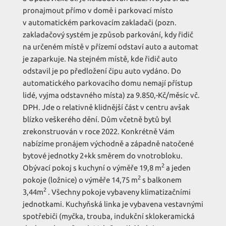
pronajmout přímo v domě i parkovací místo
v automatickém parkovacím zakladači (pozn.
zakladačový systém je způsob parkování, kdy řidič
na určeném místě v přízemí odstaví auto a automat
je zaparkuje. Na stejném místě, kde řidič auto
odstavil je po předložení čipu auto vydáno. Do
automatického parkovacího domu nemají přístup
lidé, vyjma odstavného místa) za 9.850,-Kč/měsíc vč.
DPH. Jde o relativně klidnější část v centru avšak
blízko veškerého dění. Dům včetně bytů byl
zrekonstruován v roce 2022. Konkrétně Vám
nabízíme pronájem východně a západně natočené
bytové jednotky 2+kk směrem do vnotrobloku.
2
Obývací pokoj s kuchyní o výměře 19,8 m
a jeden
2
pokoje (ložnice) o výměře 14,75 m
s balkonem
2
3,44m
. Všechny pokoje vybaveny klimatizačními
jednotkami. Kuchyňská linka je vybavena vestavnými
spotřebiči (myčka, trouba, indukční sklokeramická