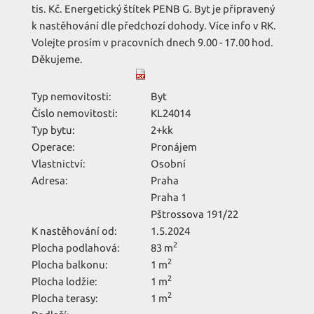
tis. Kč. Energetický štítek PENB G. Byt je připravený
k nastěhování dle předchozí dohody. Více info v RK.
Volejte prosím v pracovních dnech 9.00 - 17.00 hod.
Děkujeme.
Typ nemovitosti:
Byt
Číslo nemovitosti:
KL24014
Typ bytu:
2+kk
Operace:
Pronájem
Vlastnictví:
Osobní
Adresa:
Praha
Praha 1
Pštrossova 191/22
K nastěhování od:
1.5.2024
2
Plocha podlahová:
83 m
2
Plocha balkonu:
1 m
2
Plocha lodžie:
1 m
2
Plocha terasy:
1 m