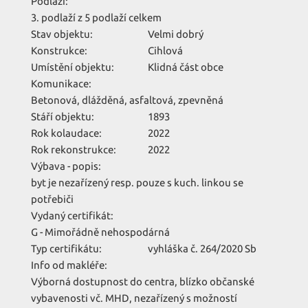
Podlaží:
3. podlaží z 5 podlaží celkem
Stav objektu:
Velmi dobrý
Konstrukce:
Cihlová
Umístění objektu:
Klidná část obce
Komunikace:
Betonová
,
dlážděná
,
asfaltová
,
zpevněná
Stáří objektu:
1893
Rok kolaudace:
2022
Rok rekonstrukce:
2022
Výbava - popis:
byt je nezařízený resp. pouze s kuch. linkou se
potřebiči
Vydaný certifikát:
G - Mimořádně nehospodárná
Typ certifikátu:
vyhláška č. 264/2020 Sb
Info od makléře:
Výborná dostupnost do centra, blízko občanské
vybavenosti vč. MHD, nezařízený s možností